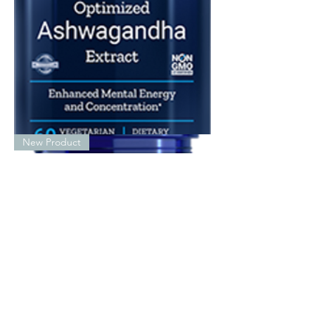
Optimized
New Product
Ashwagandha
Extract