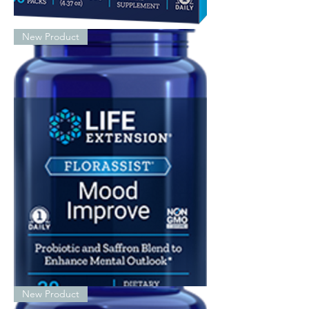
FLORASSIST®
New Product
Winter
Immune
Support
FLORASSIST®
New Product
Mood
Improve