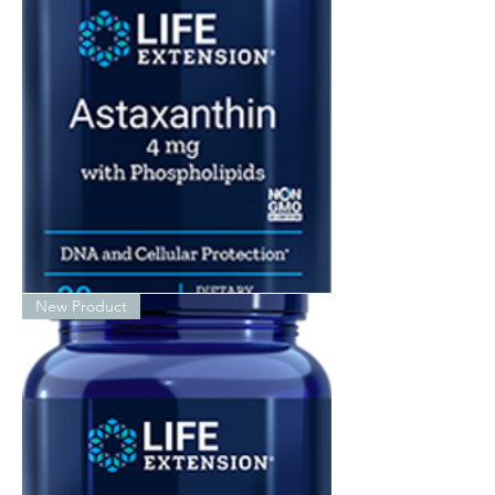
Astaxanthin
New Product
4mg
with
Phospholipids