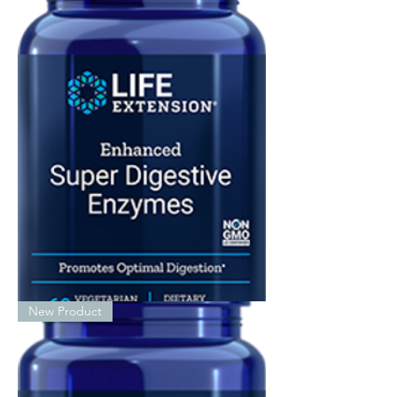
Super
New Product
Enzymes