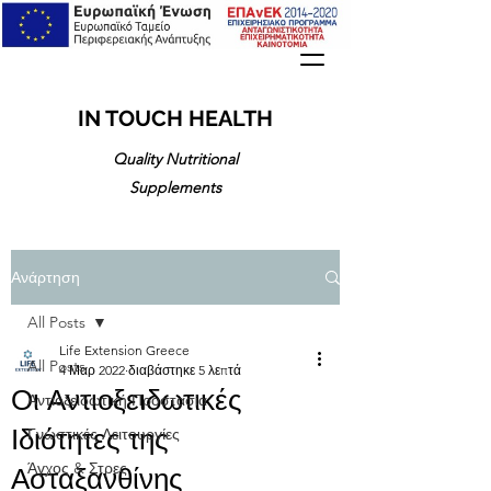
IN TOUCH HEALTH
Quality Nutritional
Supplements
Ανάρτηση
All Posts
Life Extension Greece
All Posts
4 Μαρ 2022
διαβάστηκε 5 λεπτά
Οι Αντιοξειδωτικές
Αντιοξειδωτική Προστασία
Ιδιότητες της
Γνωστικές Λειτουργίες
Άγχος & Στρες
Ασταξανθίνης