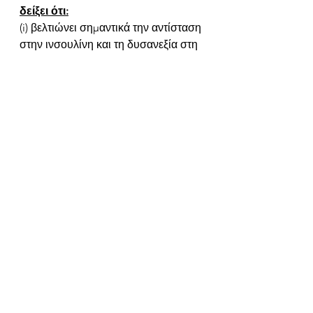
δείξει ότι:
(i) βελτιώνει σημαντικά την αντίσταση 
στην ινσουλίνη και τη δυσανεξία στη 
γλυκόζη μέσω της ενεργοποίησης 
του AMPK
(ii) διεγείρουν τη μιτοχονδριακή 
βιογένεση στους μυς
(iii) ενισχύει την ανοχή στην άσκηση 
και τον μεταβολισμό των λιπαρών 
οξέων που προκαλείται από την 
άσκηση  
Η ασταξανθίνη μπορεί να είναι 
ιδιαίτερα χρήσιμη στην πρόληψη των 
μεταβολικών προβλημάτων που 
σχετίζονται με την 
παχυσαρκία
, τον 
σακχαρώδη διαβήτη τύπου 2
 και 
την 
σαρκοπενία
, με βάση τους 